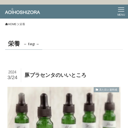
MENU
HOME
栄養
栄養
– tag –
2024
豚プラセンタのいいところ
3/24
見た目と違和感